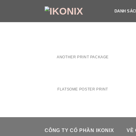
DESIGN
Bỏ
qua
DANH SÁC
nội
dung
ANOTHER PRINT PACKAGE
FLATSOME POSTER PRINT
CÔNG TY CỔ PHẦN IKONIX
VỀ