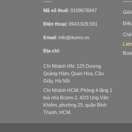
Mã số thuế:
0109676847
Giới
Điề
Điện thoại:
0943.929.591
Chí
Email:
info@ikonix.vn
Liê
Địa chỉ:
Boo
Chi Nhánh HN: 125 Dương
Quảng Hàm, Quan Hoa, Cầu
Giấy, Hà Nội
Chi Nhánh HCM: Phòng 4 tầng 1
toà nhà Bcons 2, 42/3 Ung Văn
Khiêm, phường 25, quận Bình
Thạnh, HCM.