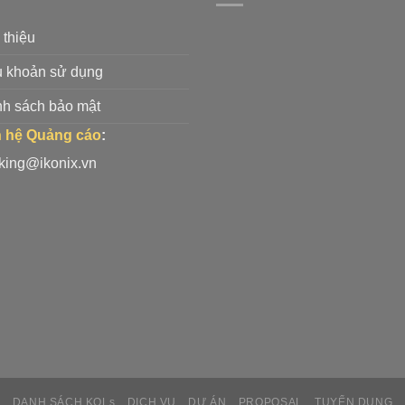
 thiệu
u khoản sử dụng
nh sách bảo mật
n hệ Quảng cáo
:
king@ikonix.vn
DANH SÁCH KOLs
DỊCH VỤ
DỰ ÁN
PROPOSAL
TUYỂN DỤNG