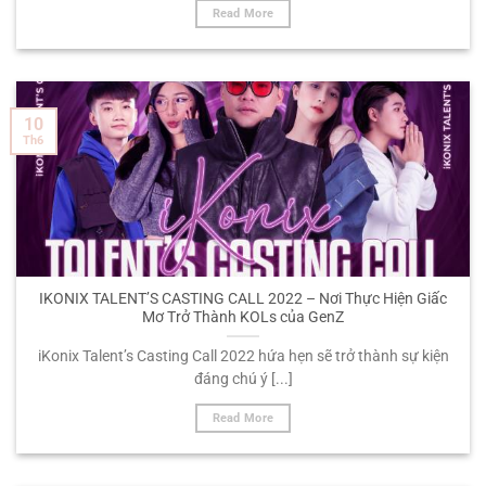
Read More
10
Th6
IKONIX TALENT’S CASTING CALL 2022 – Nơi Thực Hiện Giấc
Mơ Trở Thành KOLs của GenZ
iKonix Talent’s Casting Call 2022 hứa hẹn sẽ trở thành sự kiện
đáng chú ý [...]
Read More