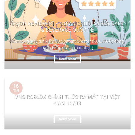
[FOOD REVIEWER] – DỰ ÁN CHUỖI CYBER CAFE
& BEVERAGE QUỐC TẾ
iKonix Agency tìm kiếm 50 Content Creator (KOL/KOC) đồng
hành cùng dự án ra mắt [...]
Read More
16
Th8
VNG ROBLOX CHÍNH THỨC RA MẮT TẠI VIỆT
NAM 13/08
Read More