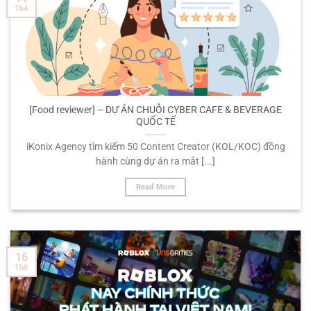
Th4
[Food reviewer] – DỰ ÁN CHUỖI CYBER CAFE & BEVERAGE
QUỐC TẾ
iKonix Agency tìm kiếm 50 Content Creator (KOL/KOC) đồng
hành cùng dự án ra mắt [...]
Read More
16
Th8