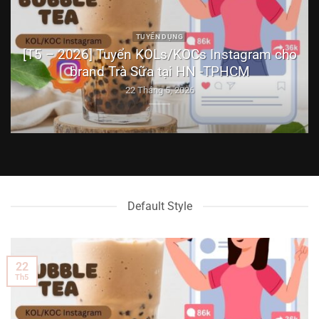
TUYỂN DỤNG
We
[T5 – 2026] Tuyển KOLs/KOCs Instagram cho
brand Trà Sữa tại HN -TPHCM
22 Tháng 5, 2026
Default Style
22
Th5