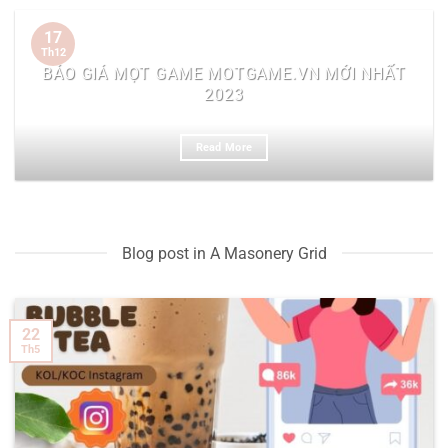
17
Th12
BÁO GIÁ MỌT GAME MOTGAME.VN MỚI NHẤT
2023
Read More
Blog post in A Masonery Grid
22
Th5