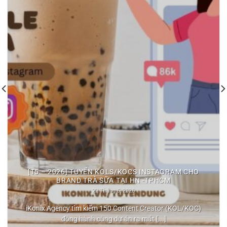
[T5 – 2026] TUYỂN KOLS/KOCS INSTAGRAM CHO
BRAND TRÀ SỮA TẠI HN -TPHCM
22 Tháng 5, 2026
iKonix Agency tìm kiếm 150 Content Creator (KOL/KOC)
đồng hành cùng dự án ra mắt [...]