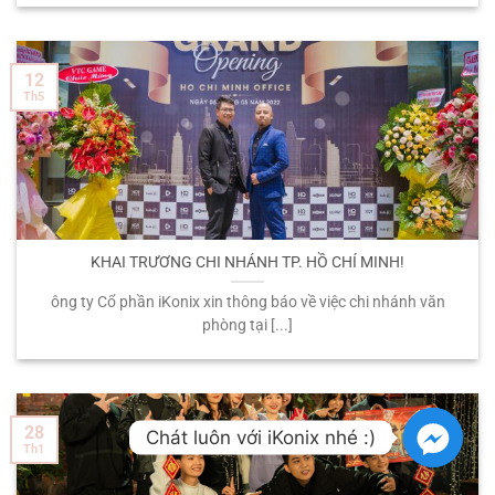
12
Th5
KHAI TRƯƠNG CHI NHÁNH TP. HỒ CHÍ MINH!
ông ty Cổ phần iKonix xin thông báo về việc chi nhánh văn
phòng tại [...]
28
Chát luôn với iKonix nhé :)
Th1