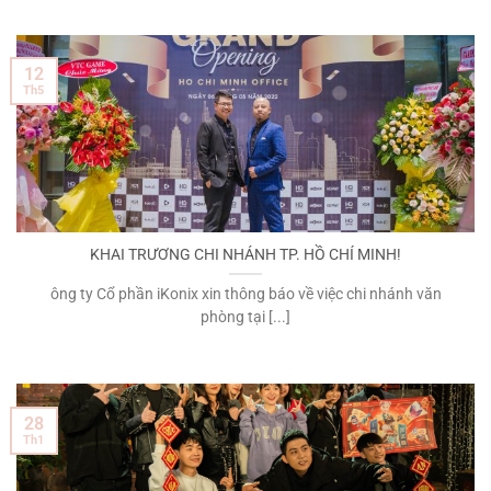
12
Th5
KHAI TRƯƠNG CHI NHÁNH TP. HỒ CHÍ MINH!
ông ty Cổ phần iKonix xin thông báo về việc chi nhánh văn
phòng tại [...]
28
Th1