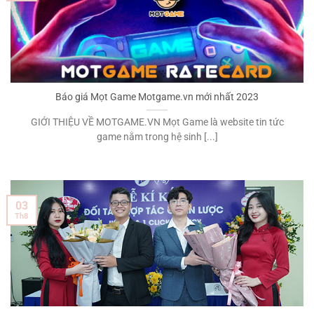
Báo giá Mọt Game Motgame.vn mới nhất 2023
GIỚI THIỆU VỀ MOTGAME.VN Mọt Game là website tin tức
game nằm trong hệ sinh [...]
03
Th8