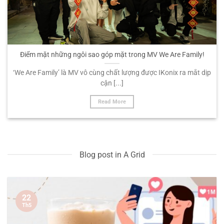
Điểm mặt những ngôi sao góp mặt trong MV We Are Family!
‘We Are Family’ là MV vô cùng chất lượng được IKonix ra mắt dịp
cận [...]
Read More
Blog post in A Grid
22
Th5