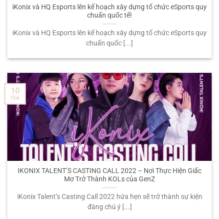
iKonix và HQ Esports lên kế hoạch xây dựng tổ chức eSports quy
chuẩn quốc tế!
iKonix và HQ Esports lên kế hoạch xây dựng tổ chức eSports quy
chuẩn quốc [...]
10
Th6
IKONIX TALENT’S CASTING CALL 2022 – Nơi Thực Hiện Giấc
Mơ Trở Thành KOLs của GenZ
iKonix Talent’s Casting Call 2022 hứa hẹn sẽ trở thành sự kiện
đáng chú ý [...]