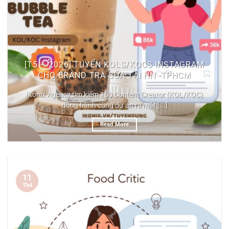
[T5 – 2026] TUYỂN KOLS/KOCS INSTAGRAM
CHO BRAND TRÀ SỮA TẠI HN -TPHCM
iKonix Agency tìm kiếm 150 Content Creator (KOL/KOC)
đồng hành cùng dự án ra mắt [...]
Read More
11
Th4