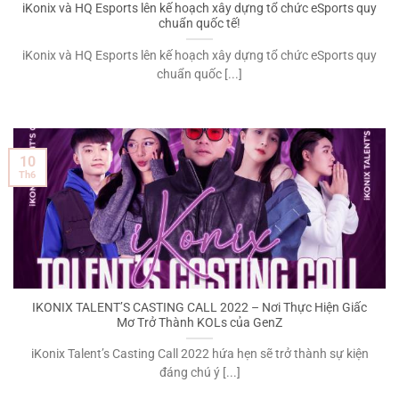
iKonix và HQ Esports lên kế hoạch xây dựng tổ chức eSports quy
chuẩn quốc tế!
iKonix và HQ Esports lên kế hoạch xây dựng tổ chức eSports quy
chuẩn quốc [...]
10
Th6
IKONIX TALENT’S CASTING CALL 2022 – Nơi Thực Hiện Giấc
Mơ Trở Thành KOLs của GenZ
iKonix Talent’s Casting Call 2022 hứa hẹn sẽ trở thành sự kiện
đáng chú ý [...]