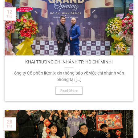
12
Th5
KHAI TRƯƠNG CHI NHÁNH TP. HỒ CHÍ MINH!
ông ty Cổ phần iKonix xin thông báo về việc chi nhánh văn
phòng tại [...]
Read More
28
Th1